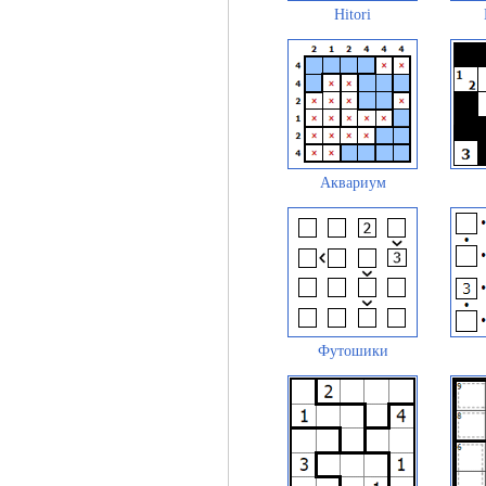
Hitori
Аквариум
Футошики