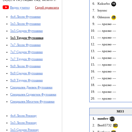
6.
Kukurbo
98
Видео учител
Скрий правилата
7.
hsynnc
4x4 Лесен Футошики
8.
Odenzon
45
5x5 Лесен Футошики
9.
--- празно ---
5x5 Среден Футошики
10.
--- празно ---
11.
--- празно ---
5x5 Труден Футошики
12.
--- празно ---
7x7 Лесен Футошики
13.
--- празно ---
7x7 Среден Футошики
14.
--- празно ---
7x7 Труден Футошики
15.
--- празно ---
9x9 Лесен Футошики
16.
--- празно ---
9x9 Среден Футошики
17.
--- празно ---
9x9 Труден Футошики
18.
--- празно ---
Специален Дневен Футошики
19.
--- празно ---
Специален Седмичен Футошики
20.
--- празно ---
Специален Месечен Футошики
MO3
4x4 Лесен Рензоку
1.
numbrr
322
5x5 Лесен Рензоку
2.
Ben65732
130
5x5 Среден Рензоку