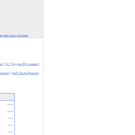
адвай тази реклама
ки
|
7x7 Труден Футошики
|
Рензоку
|
9x9 Лесен Рензоку
--:--
--:--
--:--
--:--
--:--