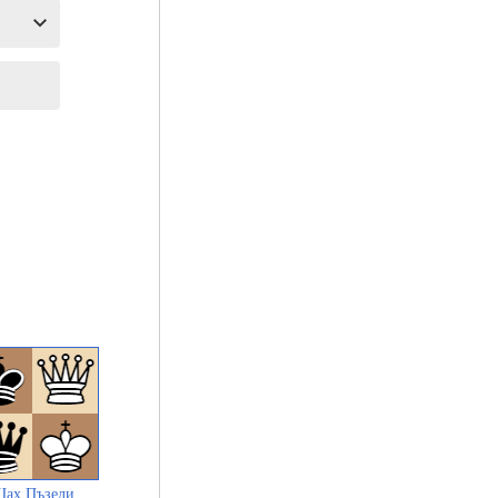
ах Пъзели