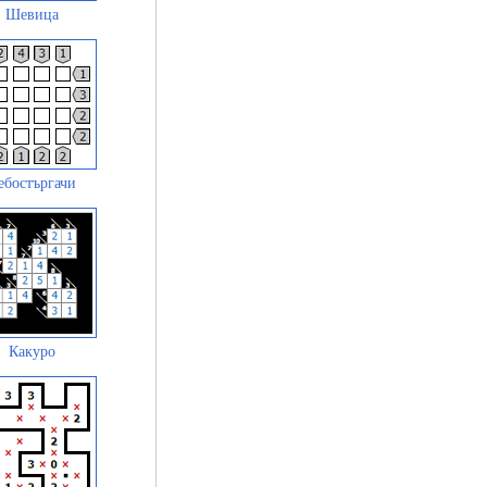
Шевица
ебостъргачи
Какуро