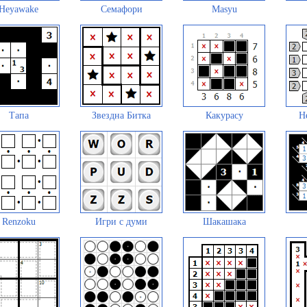
Heyawake
Семафори
Masyu
Тапа
Звездна Битка
Какурасу
Н
Renzoku
Игри с думи
Шакашака