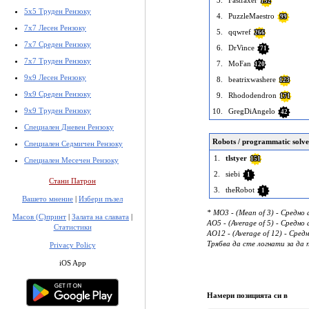
3.
Fastfaxer
132
5x5 Труден Рензоку
4.
PuzzleMaestro
99
7x7 Лесен Рензоку
5.
qqwref
266
7x7 Среден Рензоку
6.
DrVince
71
7x7 Труден Рензоку
7.
MoFan
120
9x9 Лесен Рензоку
8.
beatrixwashere
123
9x9 Среден Рензоку
9.
Rhododendron
171
9x9 Труден Рензоку
10.
GregDiAngelo
42
Специален Дневен Рензоку
Robots / programmatic solve
Специален Седмичен Рензоку
1.
tlstyer
151
Специален Месечен Рензоку
2.
siebi
1
Стани Патрон
3.
theRobot
1
Вашето мнение
|
Избери пъзел
* MO3 - (Mean of 3) - Средн
Масов (С)принт
|
Залата на славата
|
AO5 - (Average of 5) - Средн
Статистики
AO12 - (Average of 12) - Сре
Трябва да сте логнати за да 
Privacy Policy
iOS App
Намери позицията си в