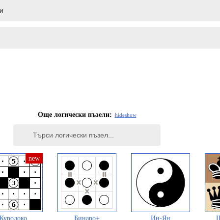
Още логически пъзели:
hide
show
Куродоко
Бинаро+
Ин-Ян
Ш