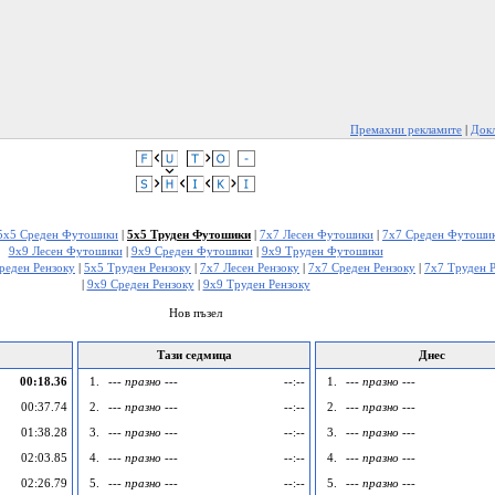
Премахни рекламите
|
Докл
5x5 Среден Футошики
|
5x5 Труден Футошики
|
7x7 Лесен Футошики
|
7x7 Среден Футоши
9x9 Лесен Футошики
|
9x9 Среден Футошики
|
9x9 Труден Футошики
реден Рензоку
|
5x5 Труден Рензоку
|
7x7 Лесен Рензоку
|
7x7 Среден Рензоку
|
7x7 Труден 
|
9x9 Среден Рензоку
|
9x9 Труден Рензоку
Нов пъзел
Тази седмица
Днес
00:18.36
1.
--- празно ---
--:--
1.
--- празно ---
00:37.74
2.
--- празно ---
--:--
2.
--- празно ---
01:38.28
3.
--- празно ---
--:--
3.
--- празно ---
02:03.85
4.
--- празно ---
--:--
4.
--- празно ---
02:26.79
5.
--- празно ---
--:--
5.
--- празно ---