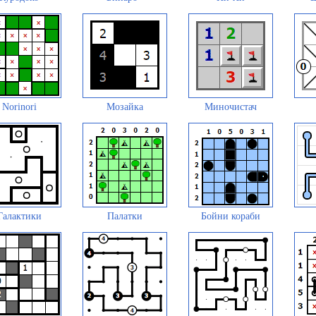
Norinori
Мозайка
Миночистач
Галактики
Палатки
Бойни кораби