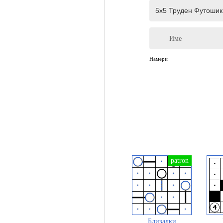
Име
Намери
Близалки