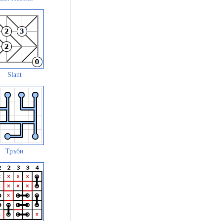
Slant
Тръби