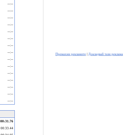
--:--
--:--
--:--
--:--
--:--
--:--
--:--
--:--
Премахни рекламите
|
Докладвай тази реклама
--:--
--:--
--:--
--:--
--:--
--:--
--:--
00:31.76
00:33.44