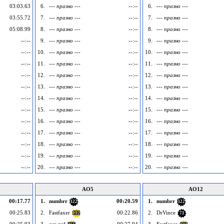
03:03.63
6.
--- празно ---
--:--
6.
--- празно ---
03:55.72
7.
--- празно ---
--:--
7.
--- празно ---
05:08.99
8.
--- празно ---
--:--
8.
--- празно ---
--:--
9.
--- празно ---
--:--
9.
--- празно ---
--:--
10.
--- празно ---
--:--
10.
--- празно ---
--:--
11.
--- празно ---
--:--
11.
--- празно ---
--:--
12.
--- празно ---
--:--
12.
--- празно ---
--:--
13.
--- празно ---
--:--
13.
--- празно ---
--:--
14.
--- празно ---
--:--
14.
--- празно ---
--:--
15.
--- празно ---
--:--
15.
--- празно ---
--:--
16.
--- празно ---
--:--
16.
--- празно ---
--:--
17.
--- празно ---
--:--
17.
--- празно ---
--:--
18.
--- празно ---
--:--
18.
--- празно ---
--:--
19.
--- празно ---
--:--
19.
--- празно ---
--:--
20.
--- празно ---
--:--
20.
--- празно ---
AO5
AO12
00:17.77
1.
numbrr
00:20.59
1.
numbrr
322
322
00:25.83
2.
Fastfaxer
00:22.86
2.
DrVince
132
71