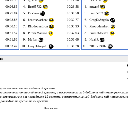
00:25.93
3.
qqwref
00:27.94
3.
Fastfaxer
266
132
00:26.86
4.
Ben65732
00:28.58
4.
qqwref
130
266
00:27.04
5.
DrVince
00:30.58
5.
Ben65732
71
130
00:28.88
6.
beatrixwashere
00:32.77
6.
GregDiAngelo
123
42
00:30.16
7.
Rhododendron
00:33.93
7.
Rhododendron
171
171
00:31.57
8.
PuzzleMaestro
00:37.03
8.
PuzzleMaestro
99
99
00:31.83
9.
MoFan
00:38.68
9.
NoahR
120
284
00:33.42
10.
GregDiAngelo
00:38.78
10.
2015YINJ02
42
187
rs
о аритметично от последните 3 времена.
о аритметично от последните 5 времена, с изключение на най-добрия и най-лошия резултат
дно аритметично от последните 12 времена, с изключение на най-добрия и най-лошия резул
проследявате средните си времена.
Нов пъзел